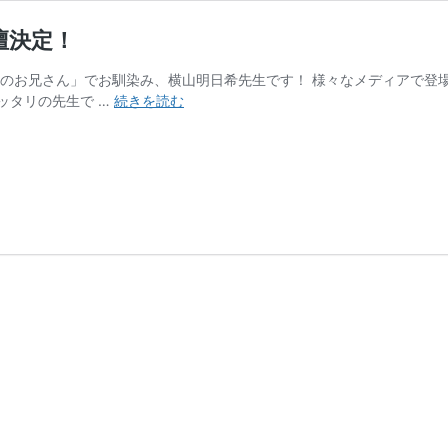
壇決定！
のお兄さん」でお馴染み、横山明日希先生です！ 様々なメディアで登場し、
【キ
ッタリの先生で …
続きを読む
ャ
ス
ト
紹
介
⑤】
横
山
明
日
希
先
生、
登
壇
決